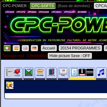
CPC-POWER :
CPC-SOFTS
(Base de données) -
CPCAr
Accueil
20154 PROGRAMMES
Session end : 12h00m00s
Hide picture Sexe : OFF