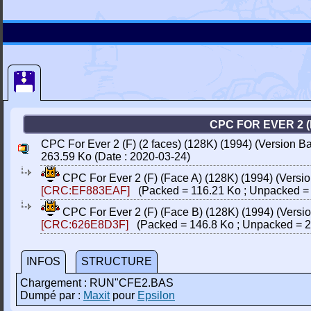
CPC FOR EVER 2 (F
CPC For Ever 2 (F) (2 faces) (128K) (1994) (Version Ba
263.59 Ko (Date : 2020-03-24)
CPC For Ever 2 (F) (Face A) (128K) (1994) (Versio
[CRC:EF883EAF]
(Packed = 116.21 Ko ; Unpacked = 
CPC For Ever 2 (F) (Face B) (128K) (1994) (Versio
[CRC:626E8D3F]
(Packed = 146.8 Ko ; Unpacked = 2
INFOS
STRUCTURE
Chargement : RUN"CFE2.BAS
Dumpé par :
Maxit
pour
Epsilon