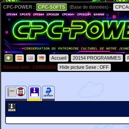
CPC-POWER :
CPC-SOFTS
(Base de données) -
CPCAr
Accueil
20154 PROGRAMMES
Session end : 12h00m00s
Hide picture Sexe : OFF