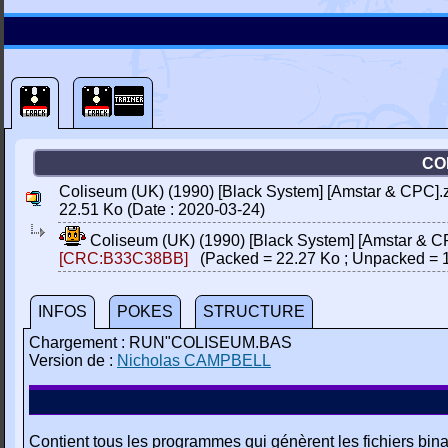
CO
Coliseum (UK) (1990) [Black System] [Amstar & CPC].
22.51 Ko (Date : 2020-03-24)
Coliseum (UK) (1990) [Black System] [Amstar & C
[CRC:B33C38BB]
(Packed = 22.27 Ko ; Unpacked = 
INFOS
POKES
STRUCTURE
Chargement : RUN"COLISEUM.BAS
Version de :
Nicholas CAMPBELL
Contient tous les programmes qui génèrent les fichiers bina