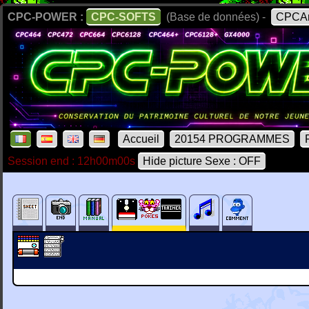
CPC-POWER :
CPC-SOFTS
(Base de données) -
CPCAr
Accueil
20154 PROGRAMMES
Session end : 12h00m00s
Hide picture Sexe : OFF