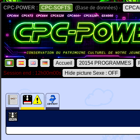
CPC-POWER :
CPC-SOFTS
(Base de données) -
CPCAr
Accueil
20154 PROGRAMMES
Session end : 12h00m00s
Hide picture Sexe : OFF