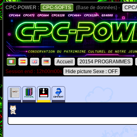
CPC-POWER :
CPC-SOFTS
(Base de données) -
CPCA
Accueil
20154 PROGRAMMES
Session end : 12h00m00s
Hide picture Sexe : OFF