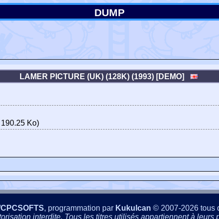
DUMP
LAMER PICTURE (UK) (128K) (1993) [DEMO]
 190.25 Ko)
/CPCSOFTS
, programmation par
Kukulcan
© 2007-2026 tous d
isation interdite. Tous les titres utilisés appartiennent à leurs p