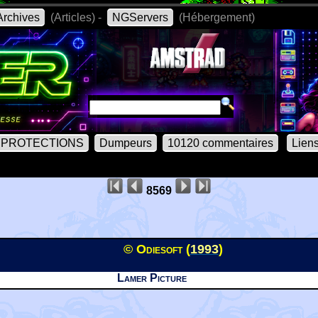
rchives
(Articles) -
NGServers
(Hébergement)
PROTECTIONS
Dumpeurs
10120 commentaires
Lien
8569
© Odiesoft (
1993
)
Lamer Picture