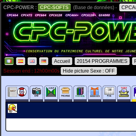
CPC-POWER :
CPC-SOFTS
(Base de données) -
CPCAr
Accueil
20154 PROGRAMMES
Session end : 12h00m00s
Hide picture Sexe : OFF