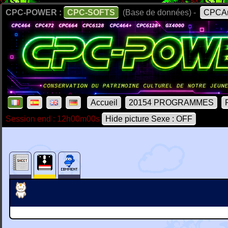
CPC-POWER :
CPC-SOFTS
(Base de données) -
CPCAr
Accueil
20154 PROGRAMMES
Session end : 12h00m00s
Hide picture Sexe : OFF