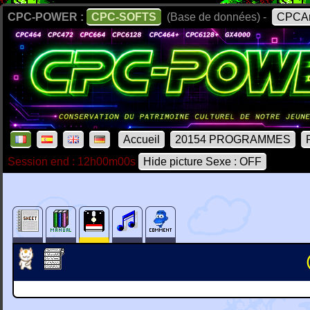
CPC-POWER :
CPC-SOFTS
(Base de données) -
CPCAr
Accueil
20154 PROGRAMMES
Session end : 12h00m00s
Hide picture Sexe : OFF