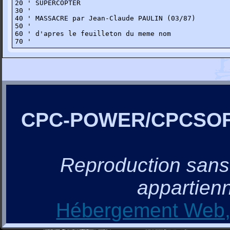
20 ' SUPERCOPTER

30 '

40 ' MASSACRE par Jean-Claude PAULIN (03/87)

50 ' 

60 ' d'apres le feuilleton du meme nom

70 '
CPC-POWER/CPCSO
Reproduction sans a
appartienn
Hébergement Web, 