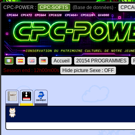
CPC-POWER :
CPC-SOFTS
(Base de données) -
CPCAr
Accueil
20154 PROGRAMMES
Session end : 12h00m00s
Hide picture Sexe : OFF