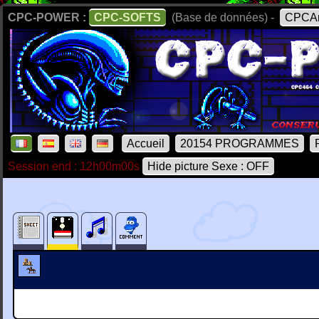
CPC-POWER :
CPC-SOFTS
(Base de données) -
CPCAr
Accueil
20154 PROGRAMMES
Session end : 12h00m00s
Hide picture Sexe : OFF