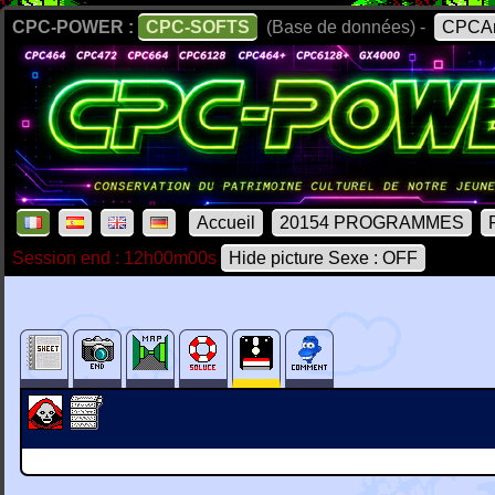
CPC-POWER :
CPC-SOFTS
(Base de données) -
CPCAr
Accueil
20154 PROGRAMMES
Session end : 12h00m00s
Hide picture Sexe : OFF