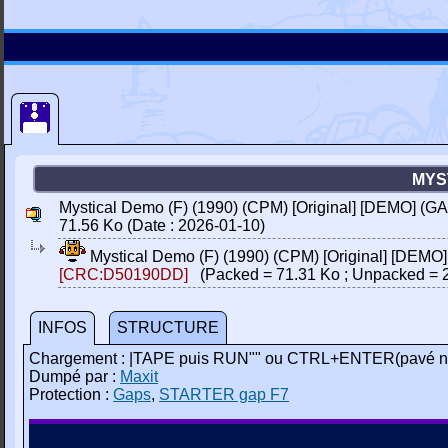
MYST
Mystical Demo (F) (1990) (CPM) [Original] [DEMO] (GA
71.56 Ko (Date : 2026-01-10)
Mystical Demo (F) (1990) (CPM) [Original] [DEMO
[CRC:D50190DD]
(Packed = 71.31 Ko ; Unpacked = 
INFOS
STRUCTURE
Chargement : |TAPE puis RUN"" ou CTRL+ENTER(pavé n
Dumpé par :
Maxit
Protection :
Gaps
,
STARTER gap F7