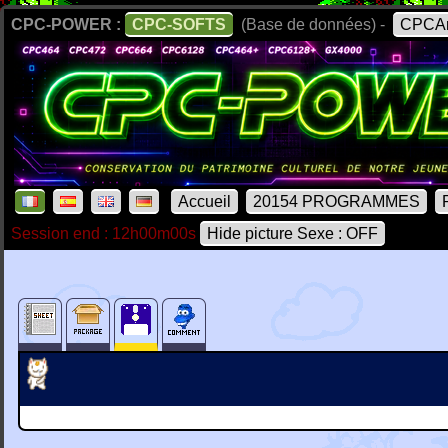
CPC-POWER :
CPC-SOFTS
(Base de données) -
CPCAr
Accueil
20154 PROGRAMMES
Session end : 12h00m00s
Hide picture Sexe : OFF