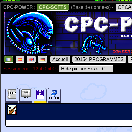
CPC-POWER :
CPC-SOFTS
(Base de données) -
CPCAr
Accueil
20154 PROGRAMMES
Session end : 12h00m00s
Hide picture Sexe : OFF