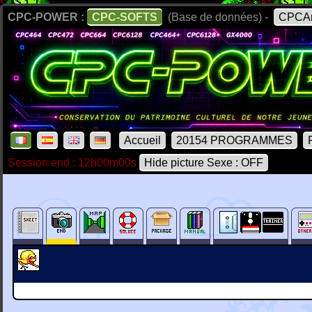
CPC-POWER :
CPC-SOFTS
(Base de données) -
CPCAr
Accueil
20154 PROGRAMMES
Session end : 12h00m00s
Hide picture Sexe : OFF