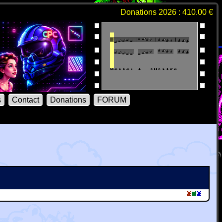
Donations 2026 : 410.00 €
s
Contact
Donations
FORUM