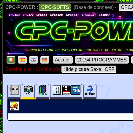
CPC-POWER :
CPC-SOFTS
(Base de données) -
CPCA
Accueil
20154 PROGRAMMES
Session end : 12h00m00s
Hide picture Sexe : OFF