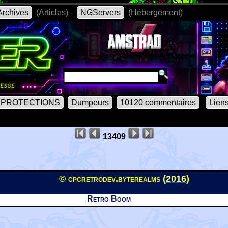
rchives
(Articles) -
NGServers
(Hébergement)
PROTECTIONS
Dumpeurs
10120 commentaires
Lien
13409
© cpcretrodev.byterealms (
2016
)
Retro Boom