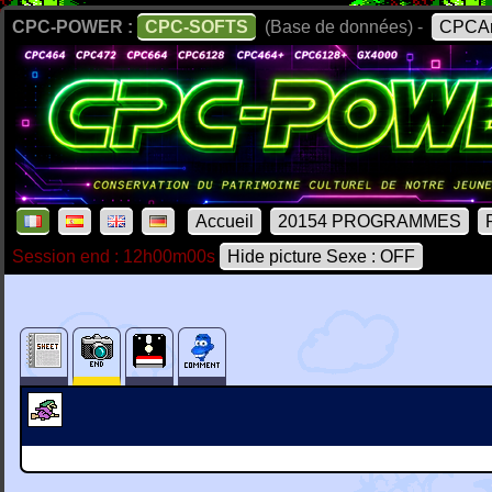
CPC-POWER :
CPC-SOFTS
(Base de données) -
CPCAr
Accueil
20154 PROGRAMMES
Session end : 12h00m00s
Hide picture Sexe : OFF