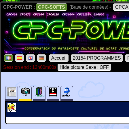
CPC-POWER :
CPC-SOFTS
(Base de données) -
CPCAr
Accueil
20154 PROGRAMMES
Session end : 12h00m00s
Hide picture Sexe : OFF