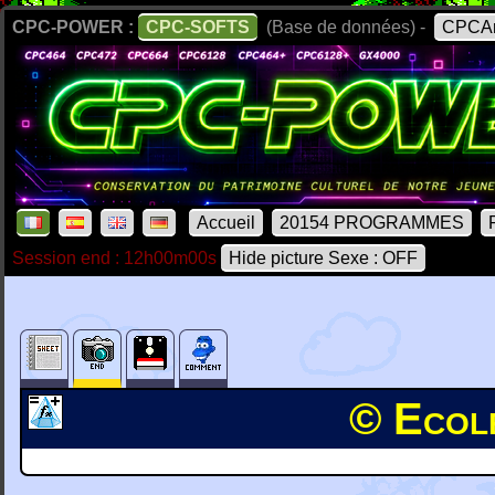
CPC-POWER :
CPC-SOFTS
(Base de données) -
CPCAr
Accueil
20154 PROGRAMMES
Session end : 12h00m00s
Hide picture Sexe : OFF
© Ecole