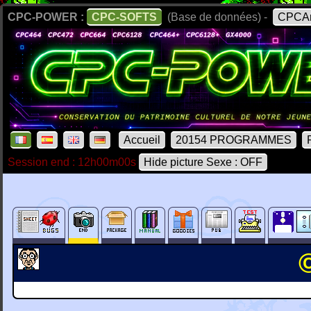
CPC-POWER :
CPC-SOFTS
(Base de données) -
CPCAr
Accueil
20154 PROGRAMMES
Session end : 12h00m00s
Hide picture Sexe : OFF