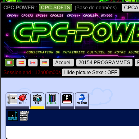
CPC-POWER :
CPC-SOFTS
(Base de données) -
CPCAr
Accueil
20154 PROGRAMMES
Session end : 12h00m00s
Hide picture Sexe : OFF