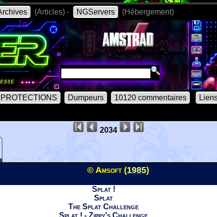
rchives
(Articles) -
NGServers
(Hébergement)
PROTECTIONS
Dumpeurs
10120 commentaires
Lien
2034
© Amsoft (
1985
)
Splat !
Splat
The Splat Challenge
Splat ! - Zippy's Challenge