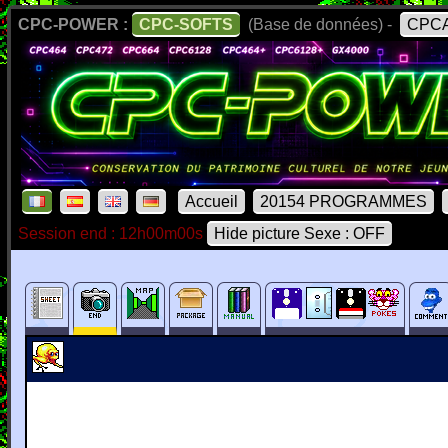
CPC-POWER :
CPC-SOFTS
(Base de données) -
CPCA
Accueil
20154 PROGRAMMES
Session end : 12h00m00s
Hide picture Sexe : OFF