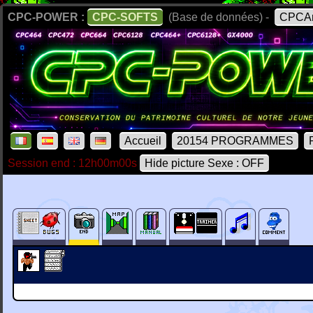
CPC-POWER :
CPC-SOFTS
(Base de données) -
CPCAr
Accueil
20154 PROGRAMMES
Session end : 12h00m00s
Hide picture Sexe : OFF