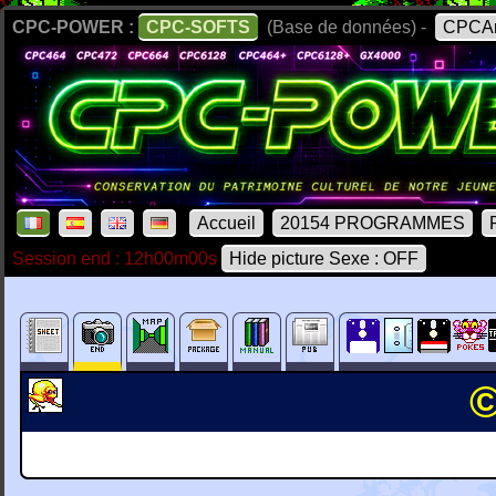
CPC-POWER :
CPC-SOFTS
(Base de données) -
CPCAr
Accueil
20154 PROGRAMMES
Session end : 12h00m00s
Hide picture Sexe : OFF
©