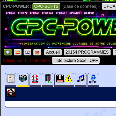
CPC-POWER :
CPC-SOFTS
(Base de données) -
CPCAr
Accueil
20154 PROGRAMMES
Session end : 12h00m00s
Hide picture Sexe : OFF