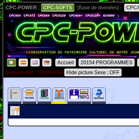
CPC-POWER :
CPC-SOFTS
(Base de données) -
CPCA
Accueil
20154 PROGRAMMES
Session end : 12h00m00s
Hide picture Sexe : OFF