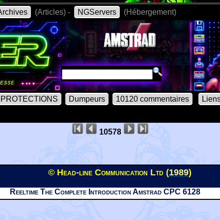
rchives
(Articles) -
NGServers
(Hébergement)
PROTECTIONS
Dumpeurs
10120 commentaires
Lien
10578
© Head-line Communication Ltd (
1989
)
Reeltime The Complete Introduction Amstrad CPC 6128