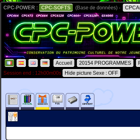
CPC-POWER :
CPC-SOFTS
(Base de données) -
CPCAr
Accueil
20154 PROGRAMMES
Session end : 12h00m00s
Hide picture Sexe : OFF