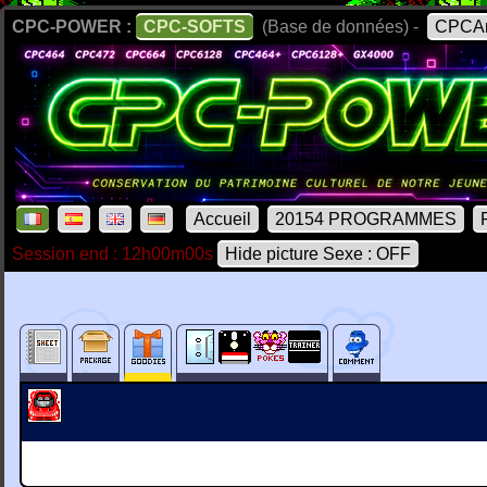
CPC-POWER :
CPC-SOFTS
(Base de données) -
CPCAr
Accueil
20154 PROGRAMMES
Session end : 12h00m00s
Hide picture Sexe : OFF