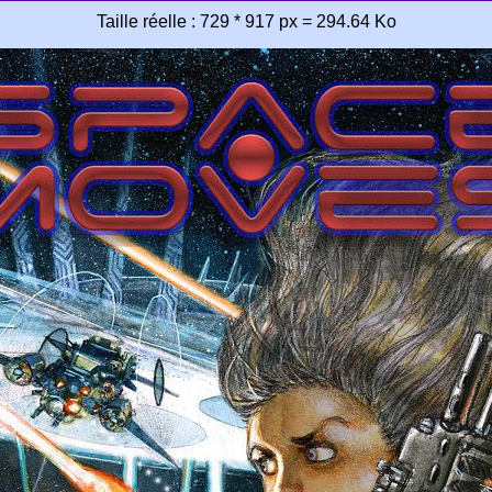
Taille réelle : 729 * 917 px = 294.64 Ko