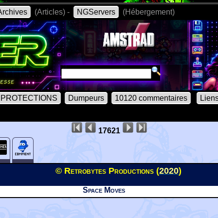
rchives
(Articles) -
NGServers
(Hébergement)
PROTECTIONS
Dumpeurs
10120 commentaires
Lien
17621
© Retrobytes Productions (
2020
)
Space Moves