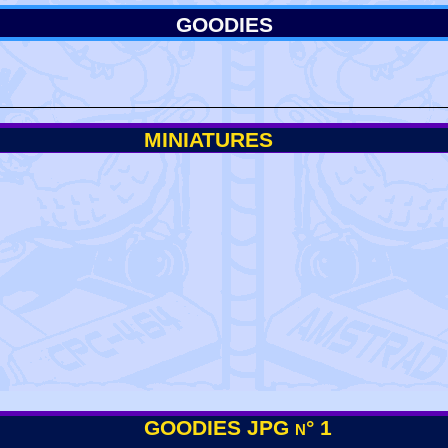
GOODIES
MINIATURES
GOODIES JPG n° 1