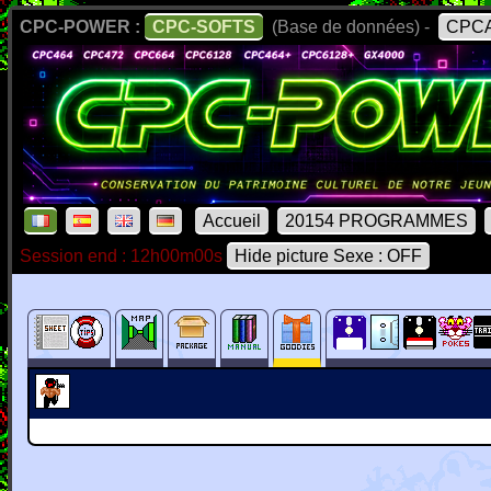
CPC-POWER :
CPC-SOFTS
(Base de données) -
CPCA
Accueil
20154 PROGRAMMES
Session end : 12h00m00s
Hide picture Sexe : OFF