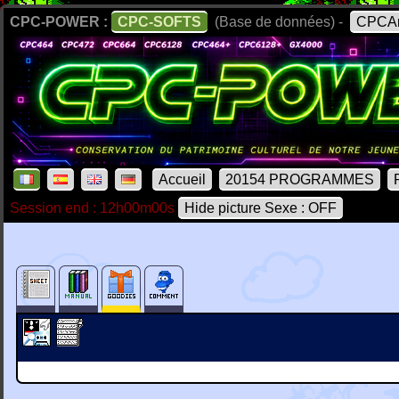
CPC-POWER :
CPC-SOFTS
(Base de données) -
CPCAr
Accueil
20154 PROGRAMMES
Session end : 12h00m00s
Hide picture Sexe : OFF