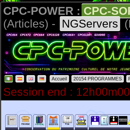
CPC-POWER :
CPC-SO
(Articles) -
NGServers
(
Accueil
20154 PROGRAMMES
Session end : 12h00m0