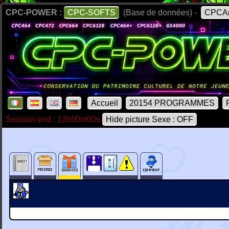
CPC-POWER :
CPC-SOFTS
(Base de données) -
CPCAr
Accueil
20154 PROGRAMMES
Session end : 12h00m00s
Hide picture Sexe : OFF