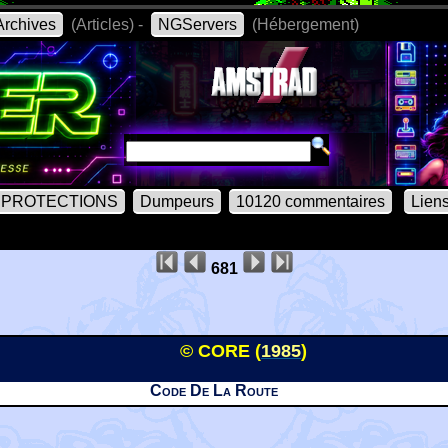
rchives
(Articles) -
NGServers
(Hébergement)
PROTECTIONS
Dumpeurs
10120 commentaires
Lien
681
© CORE (
1985
)
Code De La Route