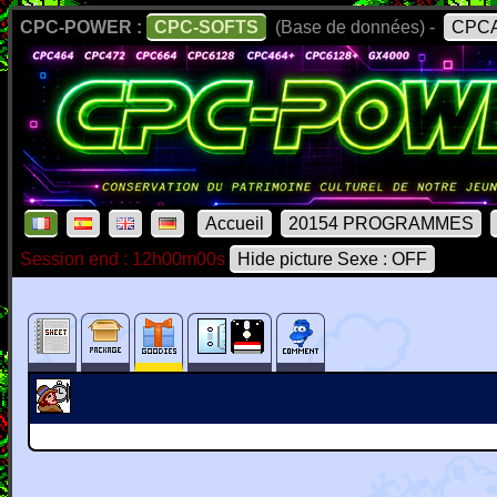
CPC-POWER :
CPC-SOFTS
(Base de données) -
CPCA
Accueil
20154 PROGRAMMES
Session end : 12h00m00s
Hide picture Sexe : OFF