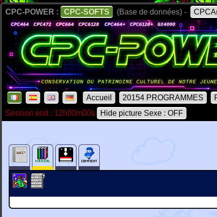
CPC-POWER :
CPC-SOFTS
(Base de données) -
CPCAr
Accueil
20154 PROGRAMMES
Session end : 12h00m00s
Hide picture Sexe : OFF