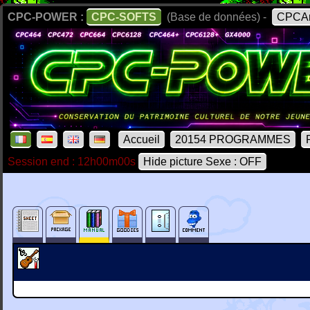
CPC-POWER :
CPC-SOFTS
(Base de données) -
CPCAr
Accueil
20154 PROGRAMMES
Session end : 12h00m00s
Hide picture Sexe : OFF