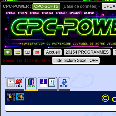
CPC-POWER :
CPC-SOFTS
(Base de données) -
CPCAr
Accueil
20154 PROGRAMMES
Session end : 12h00m00s
Hide picture Sexe : OFF
© 