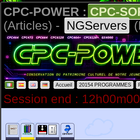
CPC-POWER :
CPC-SO
(Articles) -
NGServers
(
Accueil
20154 PROGRAMMES
Session end : 12h00m0