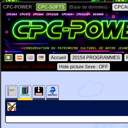
CPC-POWER :
CPC-SOFTS
(Base de données) -
CPCAr
Accueil
20154 PROGRAMMES
Session end : 12h00m00s
Hide picture Sexe : OFF