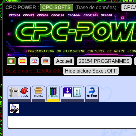
CPC-POWER :
CPC-SOFTS
(Base de données) -
CPCA
Accueil
20154 PROGRAMMES
Session end : 12h00m00s
Hide picture Sexe : OFF