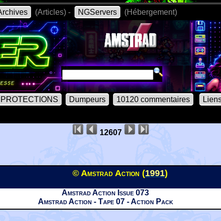
rchives
(Articles) -
NGServers
(Hébergement)
PROTECTIONS
Dumpeurs
10120 commentaires
Lien
12607
© Amstrad Action (
1991
)
Amstrad Action Issue 073
Amstrad Action - Tape 07 - Action Pack