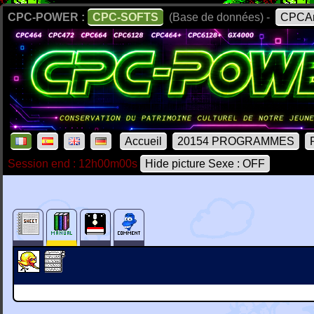
CPC-POWER :
CPC-SOFTS
(Base de données) -
CPCAr
Accueil
20154 PROGRAMMES
Session end : 12h00m00s
Hide picture Sexe : OFF