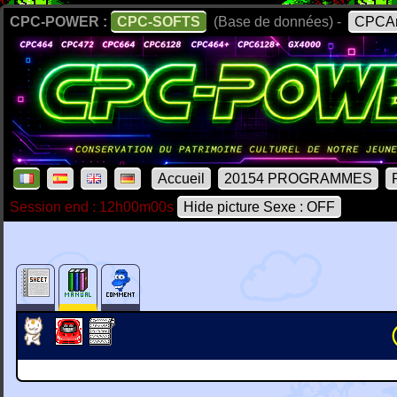
CPC-POWER :
CPC-SOFTS
(Base de données) -
CPCAr
Accueil
20154 PROGRAMMES
Session end : 12h00m00s
Hide picture Sexe : OFF