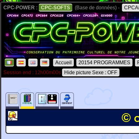
CPC-POWER :
CPC-SOFTS
(Base de données) -
CPCAr
Accueil
20154 PROGRAMMES
Session end : 12h00m00s
Hide picture Sexe : OFF
© 