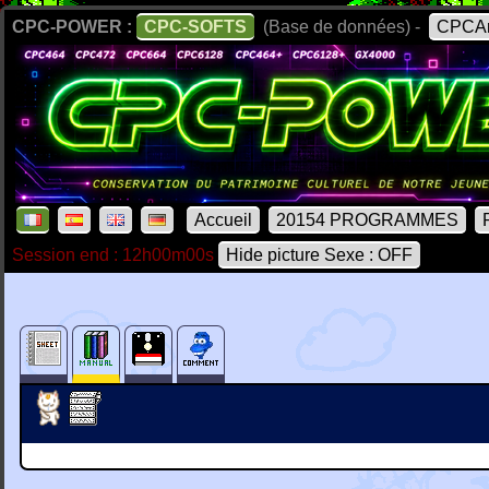
CPC-POWER :
CPC-SOFTS
(Base de données) -
CPCAr
Accueil
20154 PROGRAMMES
Session end : 12h00m00s
Hide picture Sexe : OFF