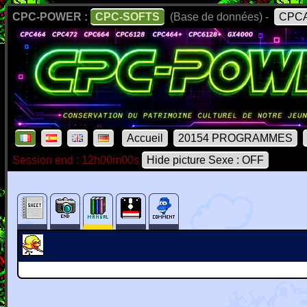
CPC-POWER :
CPC-SOFTS
(Base de données) -
CPCA
Accueil
20154 PROGRAMMES
Session end : 12h00m00s
Hide picture Sexe : OFF