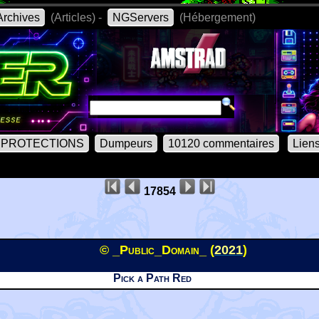
rchives
(Articles) -
NGServers
(Hébergement)
PROTECTIONS
Dumpeurs
10120 commentaires
Lien
17854
© _Public_Domain_ (
2021
)
Pick a Path Red