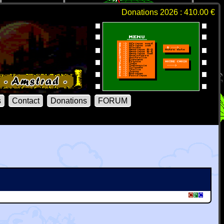
Donations 2026 : 410.00 €
s
Contact
Donations
FORUM