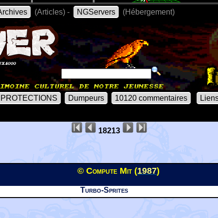
rchives
(Articles) -
NGServers
(Hébergement)
PROTECTIONS
Dumpeurs
10120 commentaires
Lien
18213
© Compute Mit (
1987
)
Turbo-Sprites