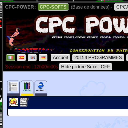
CPC-POWER :
CPC-SOFTS
(Base de données) -
CPCA
Accueil
20154 PROGRAMMES
Session end : 12h00m00s
Hide picture Sexe : OFF