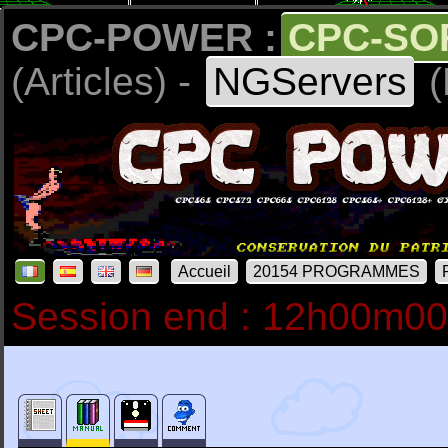
CPC-POWER :
CPC-SO
(Articles) -
NGServers
(
Accueil
20154 PROGRAMMES
Session end : 12h00m0