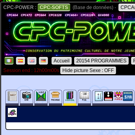
CPC-POWER :
CPC-SOFTS
(Base de données) -
CPCAr
Accueil
20154 PROGRAMMES
Session end : 12h00m00s
Hide picture Sexe : OFF