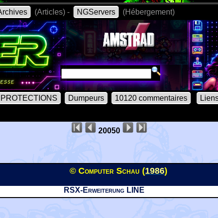
rchives
(Articles) -
NGServers
(Hébergement)
PROTECTIONS
Dumpeurs
10120 commentaires
Lien
20050
© Computer Schau (
1986
)
RSX-Erweiterung LINE