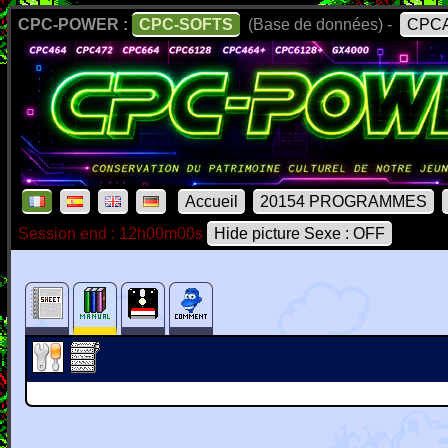
CPC-POWER :
CPC-SOFTS
(Base de données) -
CPCA
Accueil
20154 PROGRAMMES
Session end : 12h00m00s
Hide picture Sexe : OFF