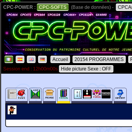
CPC-POWER :
CPC-SOFTS
(Base de données) -
CPCAr
Accueil
20154 PROGRAMMES
Session end : 12h00m00s
Hide picture Sexe : OFF