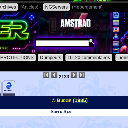
rchives
(Articles) -
NGServers
(Hébergement)
PROTECTIONS
Dumpeurs
10120 commentaires
Lien
2133
© Budgie (
1985
)
Super Sam