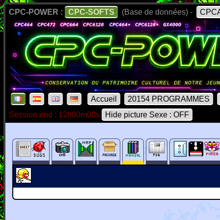
CPC-POWER :
CPC-SOFTS
(Base de données) -
CPCA
Accueil
20154 PROGRAMMES
Session end : 12h00m00s
Hide picture Sexe : OFF