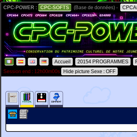
CPC-POWER :
CPC-SOFTS
(Base de données) -
CPCAr
Accueil
20154 PROGRAMMES
Session end : 12h00m00s
Hide picture Sexe : OFF